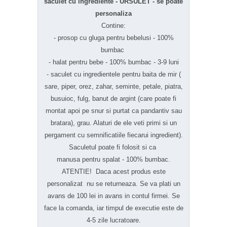
saculet cu ingrediente - URSULET - se poate
personaliza
Contine:
- prosop cu gluga pentru bebelusi - 100%
bumbac
- halat pentru bebe - 100% bumbac - 3-9 luni
- saculet cu ingredientele pentru baita de mir (
sare, piper, orez, zahar, seminte, petale, piatra,
busuioc, fulg, banut de argint (care poate fi
montat apoi pe snur si purtat ca pandantiv sau
bratara), grau. Alaturi de ele veti primi si un
pergament cu semnificatiile fiecarui ingredient).
Saculetul poate fi folosit si ca
manusa pentru spalat - 100% bumbac.
ATENTIE! Daca acest produs este
personalizat nu se returneaza. Se va plati un
avans de 100 lei in avans in contul firmei. Se
face la comanda, iar timpul de executie este de
4-5 zile lucratoare.