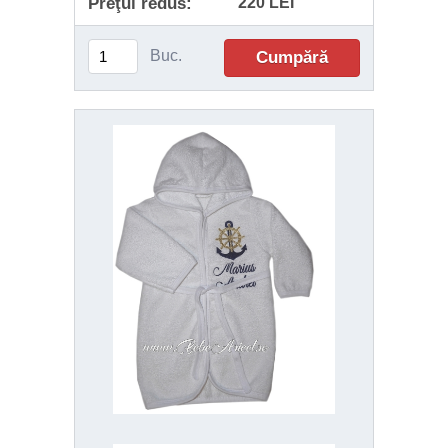
Preţul redus:
220 LEI
Buc.