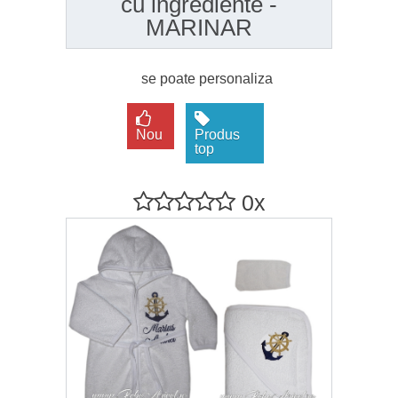
cu ingrediente -
MARINAR
se poate personaliza
Nou
Produs
top
0x