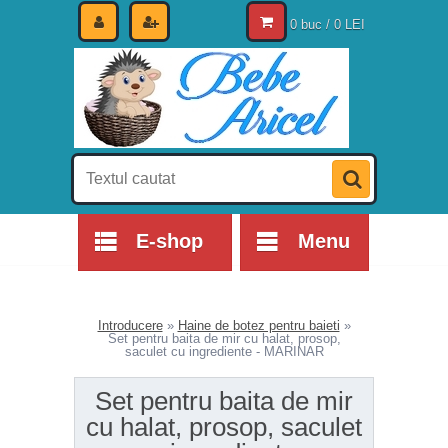
0 buc / 0 LEI
E-shop
Menu
Introducere
»
Haine de botez pentru baieti
»
Set pentru baita de mir cu halat, prosop,
saculet cu ingrediente - MARINAR
Set pentru baita de mir
cu halat, prosop, saculet